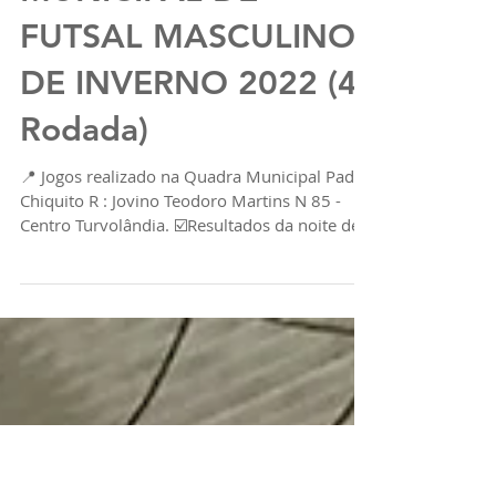
🔰 E segue o 🏆
CAMPEONATO
MUNICIPAL DE
FUTSAL MASCULINO
DE INVERNO 2022 (4ª
Rodada)
📍 Jogos realizado na Quadra Municipal Padre
Chiquito R : Jovino Teodoro Martins N 85 -
Centro Turvolândia. ☑️Resultados da noite de...