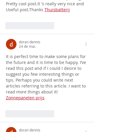
Pretty cool 
post.It
 's really very nice and 
Useful post.Thanks 
Thuisbatterij
Curtir
Responder
doran dennis
24 de mai.
It is perfect time to make some plans for 
the future and it is time to be happy. I’ve 
read this post and if I could I desire to 
suggest you few interesting things or 
tips. Perhaps you could write next 
articles referring to this article. I want to 
read more things about it! 
Zonnepanelen prijs
Curtir
Responder
doran dennis