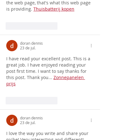
the web page, that's what this web page 
is providing. 
Thuisbatterij kopen
Curtir
Responder
doran dennis
23 de jul.
I have read your excellent post. This is a 
great job. I have enjoyed reading your 
post first time. I want to say thanks for 
this post. Thank you... 
Zonnepanelen 
prijs
Curtir
Responder
doran dennis
23 de jul.
I love the way you write and share your 
niche! Very interesting and different! 