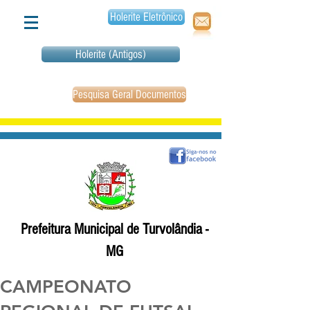
Holerite Eletrônico
Holerite (Antigos)
Pesquisa Geral Documentos
Prefeitura Municipal de Turvolândia -
MG
CAMPEONATO