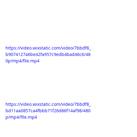
https://video.wixstatic.com/video/7bbdf8_
b9074127a6be42fa957c9edb4bad46c6/48
0p/mp4/file.mp4
https://video.wixstatic.com/video/7bbdf8_
bd11aa0857ca4fbbb71f26d86f14af98/480
p/mp4/file.mp4