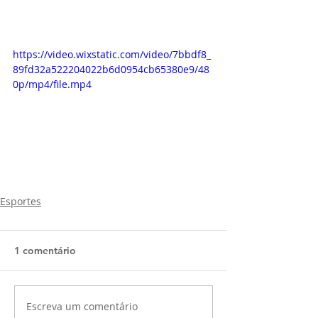
https://video.wixstatic.com/video/7bbdf8_
89fd32a522204022b6d0954cb65380e9/48
0p/mp4/file.mp4
Esportes
1 comentário
Escreva um comentário