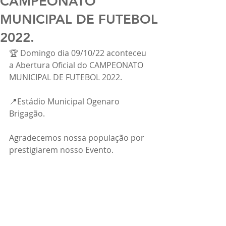
CAMPEONATO
MUNICIPAL DE FUTEBOL
2022.
🏆 Domingo dia 09/10/22 aconteceu 
a Abertura Oficial do CAMPEONATO 
MUNICIPAL DE FUTEBOL 2022. 
📍Estádio Municipal Ogenaro 
Brigagão. 
Agradecemos nossa população por 
prestigiarem nosso Evento.