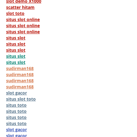
slot demo X1000
scatter hitam
slot toto
situs slot online
situs slot online
situs slot online
situs slot
situs slot
situs slot
situs slot
situs slot
sudirman168
sudirman168
sudirman168
sudirman168
slot gacor
situs slot toto
situs toto
situs toto
situs toto
situs toto
slot gacor
slot gacor