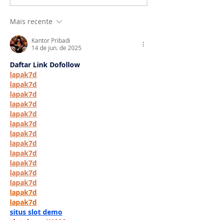
Mais recente
Kantor Pribadi
14 de jun. de 2025
Daftar Link Dofollow
lapak7d
lapak7d
lapak7d
lapak7d
lapak7d
lapak7d
lapak7d
lapak7d
lapak7d
lapak7d
lapak7d
lapak7d
lapak7d
lapak7d
situs slot demo